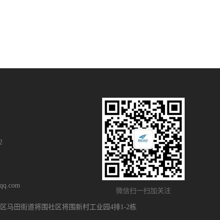
2
q.com
微信扫一扫加关注
区马田街道将围社区将围新村工业园4排1-2栋