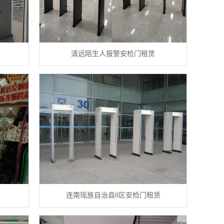
清远陌生人报警安检门租赁
连南瑶族自治县8区安检门租赁