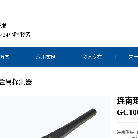
研发
×24小时服务
方案
应用案例
资讯专栏
关
金属探测器
连南
GC10
连南瑶族自