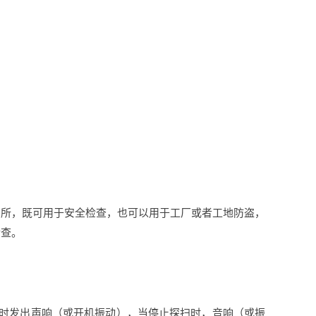
）
场所，既可用于安全检查，也可以用于工厂或者工地防盗，
检查。
同时发出声响（或开机振动），当停止探扫时，音响（或振