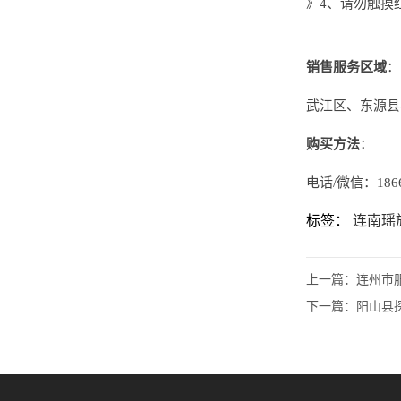
》4、请勿触摸
销售服务区域
：
武江区、东源县
购买方法
：
电话/微信：1866
标签：
连南瑶
上一篇：
连州市服
下一篇：
阳山县探