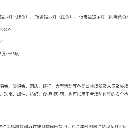
指示灯（绿色）； 报警指示灯（红色）； 低电量提示灯（闪烁黄色
70MW
64
度~+65度
唱会、演唱会、酒店、银行、大型活动等各类公共场所及人员聚集
、珠宝、邮件、纺织、食-品-医-药、也可以用于考场防作弊的安全
握住手柄将探测器在被测物周围探扫，有金属时即自动转换至红灯