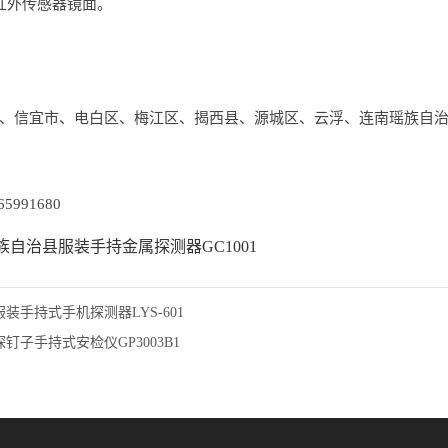
红外传感器镜面。
、信宜市、电白区、梅江区、揭西县、源城区、云浮、连南瑶族自
5991680
族自治县服装手持金属探测器GC1001
装手持式手机探测器LYS-601
钉子手持式安检仪GP3003B1