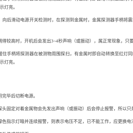
示灯亮。
，向后滑动电源开关检测时，在探测到金属时，金属探测器手柄将
调得较高时，开机后会发出3~4秒声响（或振动），属正常现象，只
握住手柄将探测器在被测物周围探扫，有金属时即自动转换至红灯
示灯亮。
用完毕后切断电源。
探头固定对着金属物会先发出声响（或振动）后会停止报警，所以只
绿色指示灯暗并连续报警，则表示电压不足，已不能工作，应更换电